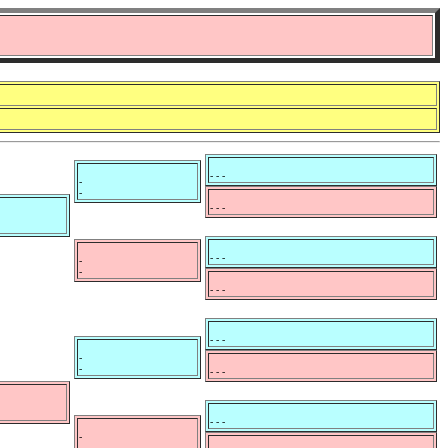
- - -
-
-
- - -
- - -
-
-
- - -
- - -
-
-
- - -
- - -
-
-