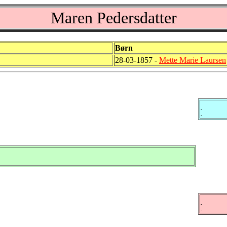
Maren Pedersdatter
Børn
28-03-1857 -
Mette Marie Laursen
-
-
-
-