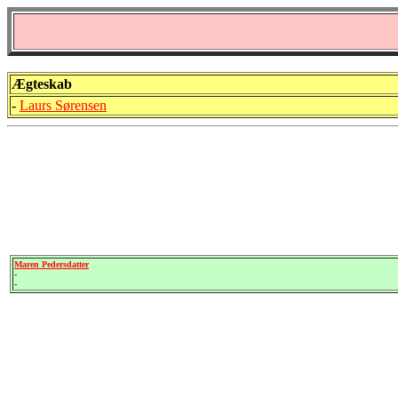
Ægteskab
-
Laurs Sørensen
Maren Pedersdatter
-
-