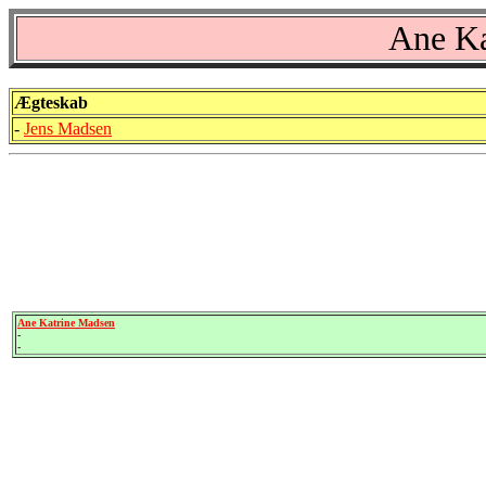
Ane Ka
Ægteskab
-
Jens Madsen
Ane Katrine Madsen
-
-