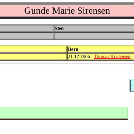
Gunde Marie Sirensen
Sted
-
Børn
21-12-1906 -
Thomas Kristensen
-
-