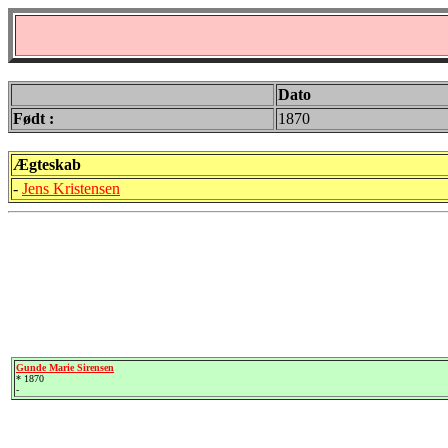
Dato
Født :
1870
Ægteskab
-
Jens Kristensen
Gunde Marie Sirensen
* 1870
-