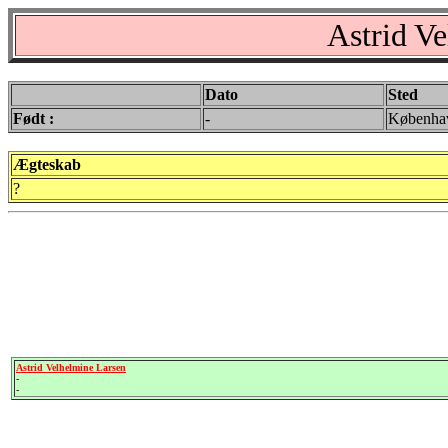
Astrid V
Dato
Sted
Født :
-
Københa
Ægteskab
?
Astrid Velhelmine Larsen
-
-