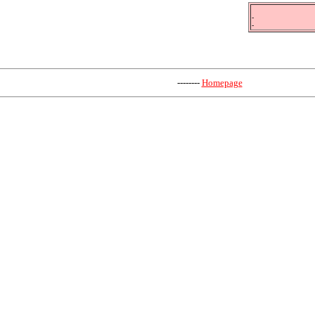
-
-
--------
Homepage