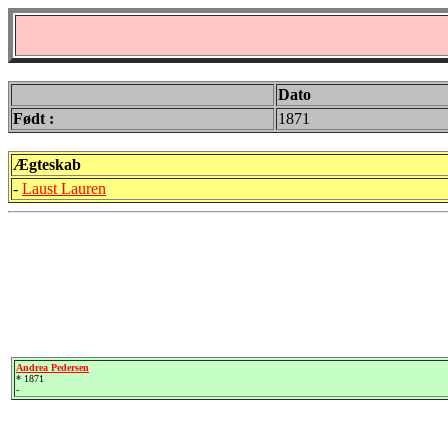
Dato
Født :
1871
Ægteskab
-
Laust Lauren
Andrea Pedersen
* 1871
-