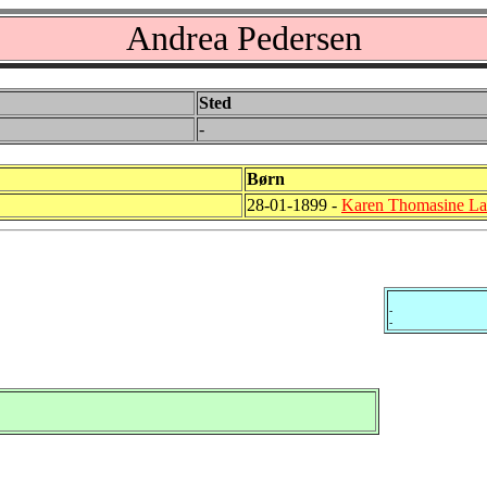
Andrea Pedersen
Sted
-
Børn
28-01-1899 -
Karen Thomasine La
-
-