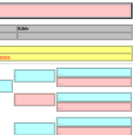
Kilde
-
ursen
- - -
-
-
- - -
- - -
-
-
- - -
- - -
-
-
- - -