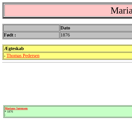
Maria
Dato
Født :
1876
Ægteskab
-
Thomas Pedersen
Mariane Sørensen
* 1876
-