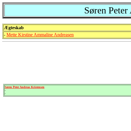
Søren Peter
Ægteskab
-
Mette Kirstine Ammaline Andreasen
Søren Peter Andreas Kristensen
-
-