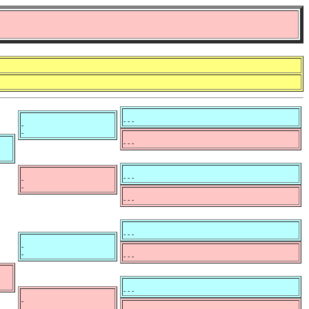
- - -
-
-
- - -
- - -
-
-
- - -
- - -
-
-
- - -
- - -
-
-