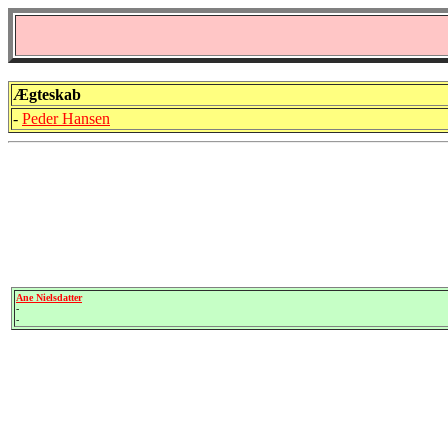
Ægteskab
-
Peder Hansen
Ane Nielsdatter
-
-