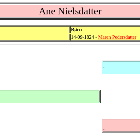
Ane Nielsdatter
Børn
14-09-1824 -
Maren Pedersdatter
-
-
-
-