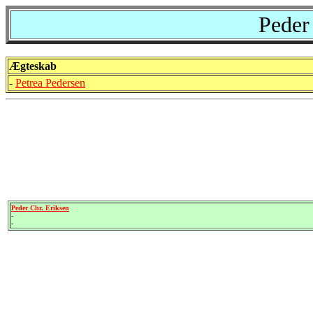
Peder
Ægteskab
-
Petrea Pedersen
Peder Chr. Eriksen
-
-