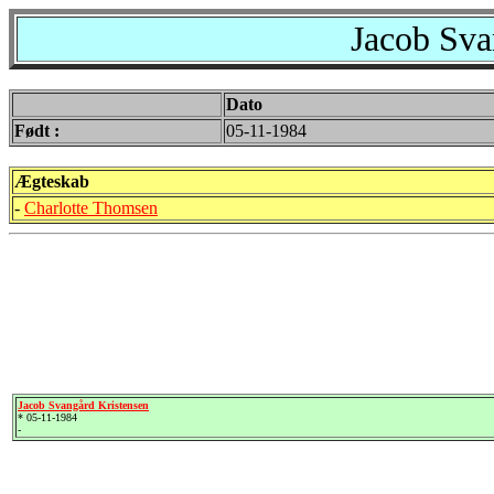
Jacob Sva
Dato
Født :
05-11-1984
Ægteskab
-
Charlotte Thomsen
Jacob Svangård Kristensen
* 05-11-1984
-