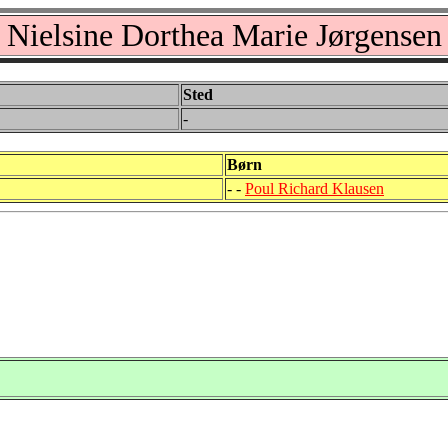
Nielsine Dorthea Marie Jørgensen
Sted
-
Børn
- -
Poul Richard Klausen