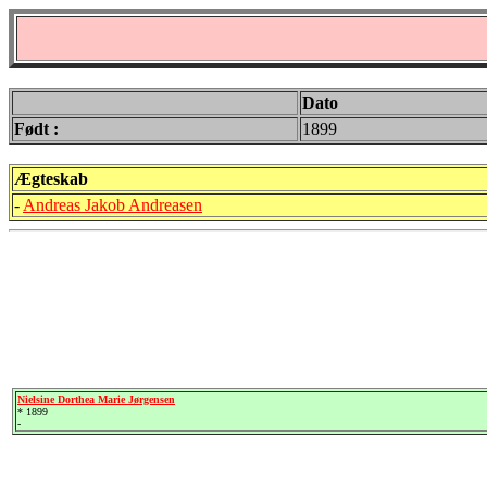
Dato
Født :
1899
Ægteskab
-
Andreas Jakob Andreasen
Nielsine Dorthea Marie Jørgensen
* 1899
-