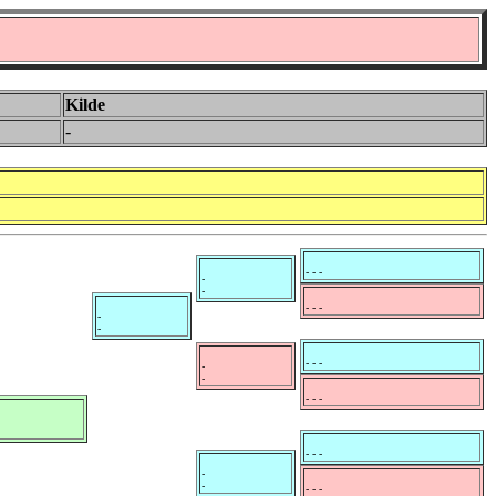
Kilde
-
- - -
-
-
- - -
-
-
- - -
-
-
- - -
- - -
-
-
- - -