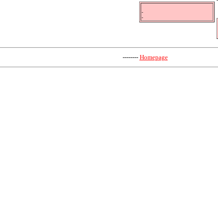
-
-
--------
Homepage