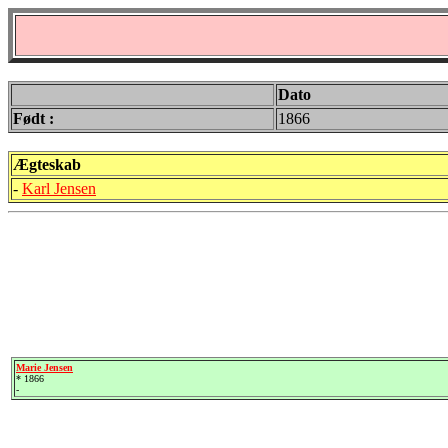
Dato
Født :
1866
Ægteskab
-
Karl Jensen
Marie Jensen
* 1866
-