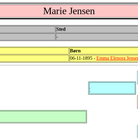
Marie Jensen
Sted
-
Børn
06-11-1895 -
Emma Elenora Jense
-
-