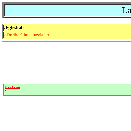
La
Ægteskab
-
Dorthe Christiansdatter
Lars Jensen
-
-