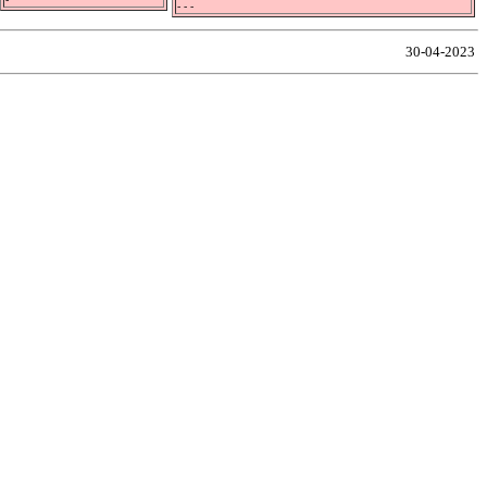
- - -
30-04-2023