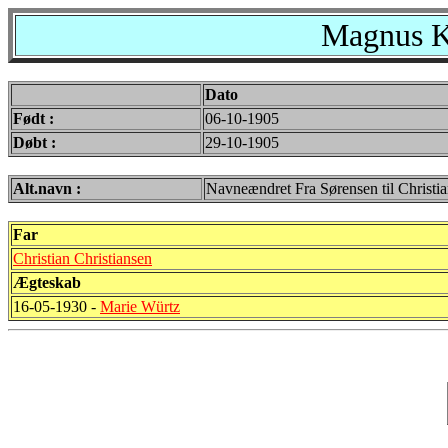
Magnus Kr
Dato
Født :
06-10-1905
Døbt :
29-10-1905
Alt.navn :
Navneændret Fra Sørensen til Christi
Far
Christian Christiansen
Ægteskab
16-05-1930 -
Marie Würtz