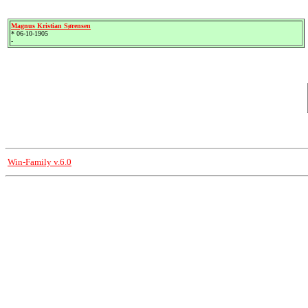
Magnus Kristian Sørensen
* 06-10-1905
-
Win-Family v.6.0