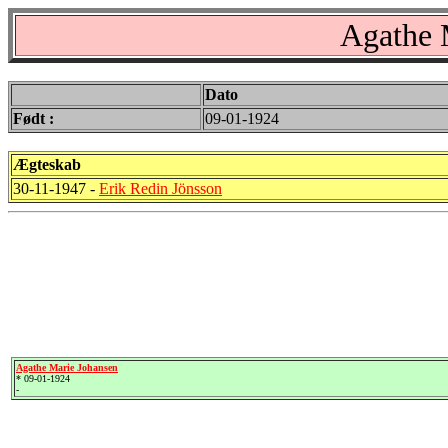
Agathe 
Dato
Født :
09-01-1924
Ægteskab
30-11-1947 -
Erik Redin Jönsson
Agathe Marie Johansen
* 09-01-1924
-