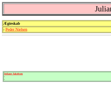
Juli
Ægteskab
-
Peder Nielsen
Juliane Jakobsen
-
-