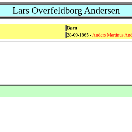
Lars Overfeldborg Andersen
Børn
28-09-1865 -
Anders Martinus And