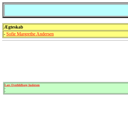
Ægteskab
-
Sofie Margrethe Andersen
Lars Overfeldborg Andersen
-
-