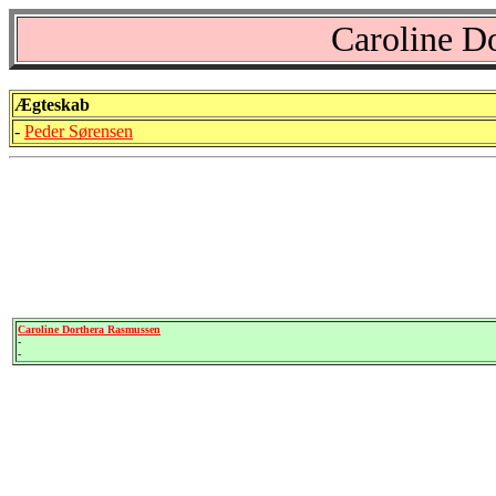
Caroline D
Ægteskab
-
Peder Sørensen
Caroline Dorthera Rasmussen
-
-