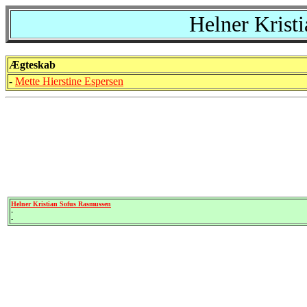
Helner Krist
Ægteskab
-
Mette Hierstine Espersen
Helner Kristian Sofus Rasmussen
-
-