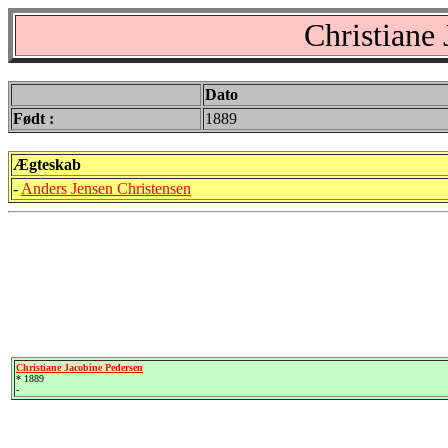
Christiane
Dato
Født :
1889
Ægteskab
-
Anders Jensen Christensen
Christiane Jacobine Pedersen
* 1889
-