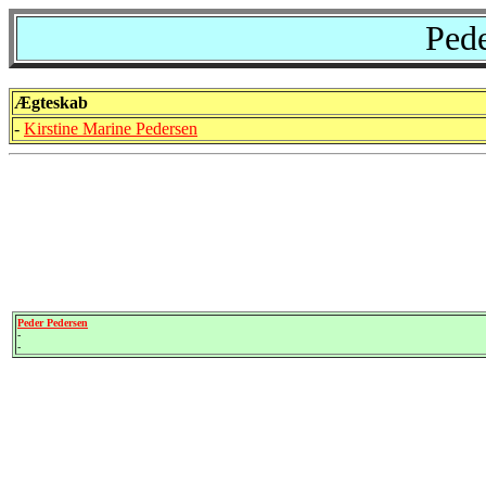
Pede
Ægteskab
-
Kirstine Marine Pedersen
Peder Pedersen
-
-