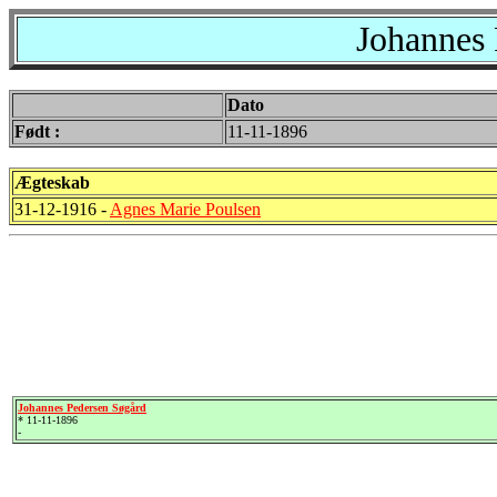
Johannes 
Dato
Født :
11-11-1896
Ægteskab
31-12-1916 -
Agnes Marie Poulsen
Johannes Pedersen Søgård
* 11-11-1896
-