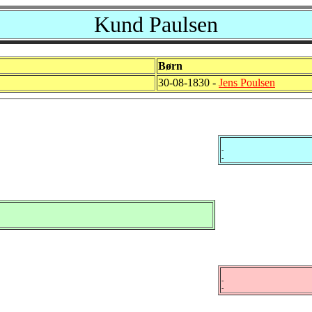
Kund Paulsen
Børn
30-08-1830 -
Jens Poulsen
-
-
-
-