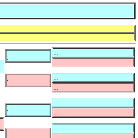
- - -
-
-
- - -
- - -
-
-
- - -
- - -
-
-
- - -
- - -
-
-