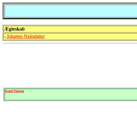
Ægteskab
-
Johanne Nialsdatter
Kund Paulsen
-
-