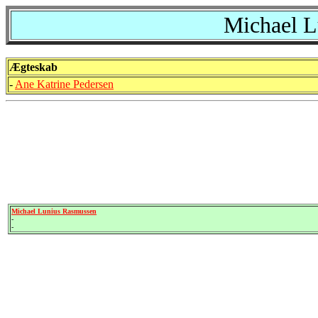
Michael L
Ægteskab
-
Ane Katrine Pedersen
Michael Lunius Rasmussen
-
-