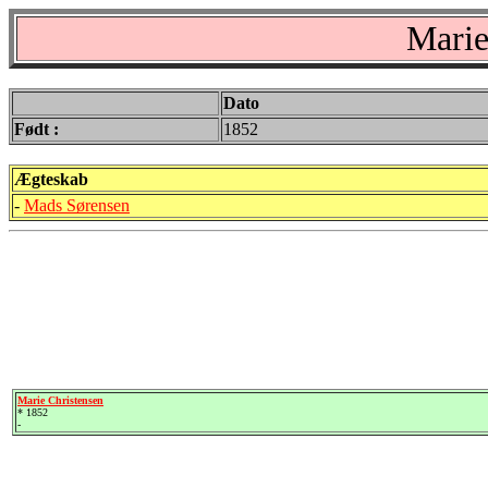
Marie
Dato
Født :
1852
Ægteskab
-
Mads Sørensen
Marie Christensen
* 1852
-