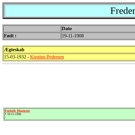
Frede
Dato
Født :
19-11-1908
Ægteskab
15-03-1932 -
Kirstinn Pedersen
Frederik Mogensen
* 19-11-1908
-