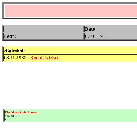
Dato
Født :
07-01-1918
Ægteskab
08-11-1936 -
Rudolf Nielsen
Else Marie Sofie Hansen
* 07-01-1918
-