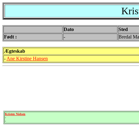
Kris
Dato
Sted
Født :
-
Bredal Ma
Ægteskab
-
Ane Kirstine Hansen
Kristen Nielsen
-
-