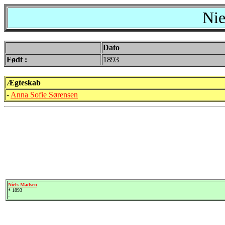
Nie
Dato
Født :
1893
Ægteskab
-
Anna Sofie Sørensen
Niels Madsen
* 1893
-