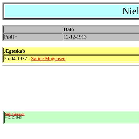
Nie
Dato
Født :
12-12-1913
Ægteskab
25-04-1937 -
Sørine Mogensen
Niels Sørensen
* 12-12-1913
-