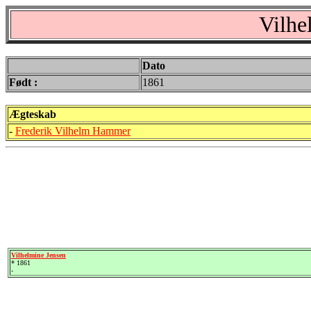
Vilhe
Dato
Født :
1861
Ægteskab
-
Frederik Vilhelm Hammer
Vilhelmine Jensen
* 1861
-