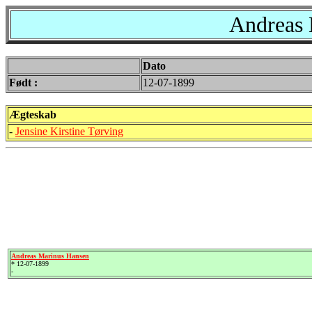
Andreas 
Dato
Født :
12-07-1899
Ægteskab
-
Jensine Kirstine Tørving
Andreas Marinus Hansen
* 12-07-1899
-