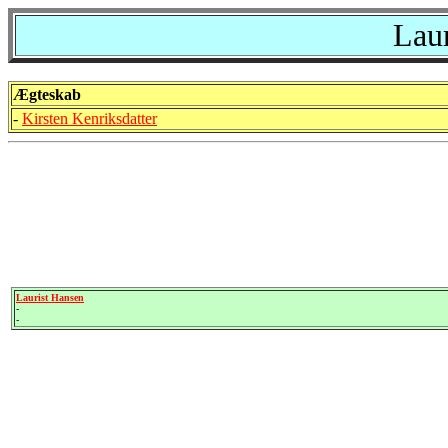
Lau
Ægteskab
-
Kirsten Kenriksdatter
Laurist Hansen
-
-