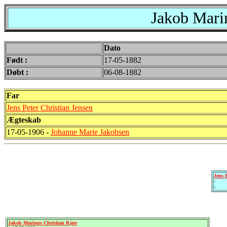
Jakob Mari
Dato
Født :
17-05-1882
Døbt :
06-08-1882
Far
Jens Peter Christian Jensen
Ægteskab
17-05-1906 -
Johanne Marie Jakobsen
Jens 
-
-
Jakob Marinus Christian Kjær