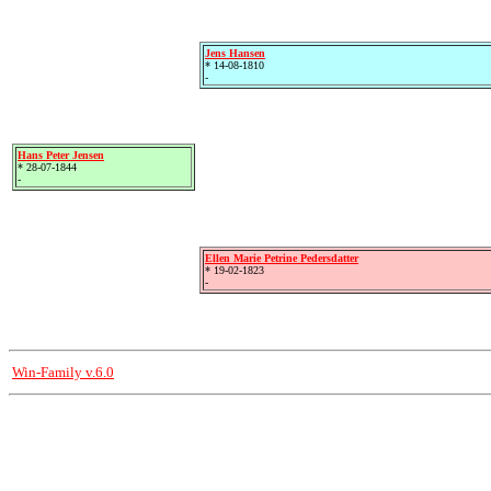
Jens Hansen
* 14-08-1810
-
Hans Peter Jensen
* 28-07-1844
-
Ellen Marie Petrine Pedersdatter
* 19-02-1823
-
Win-Family v.6.0