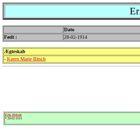
Er
Dato
Født :
28-02-1914
Ægteskab
-
Karen Marie Bitsch
Erik Ørbæk
* 28-02-1914
-