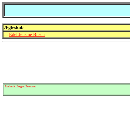
Ægteskab
- -
Edel Jensine Bitsch
Frederik Jørgen Petersen
-
-