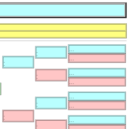
- - -
-
-
- - -
-
-
- - -
-
-
- - -
- - -
-
-
- - -
-
-
- - -
-
-