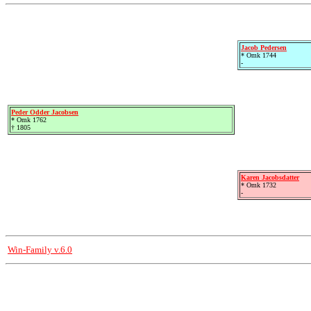
Jacob Pedersen
* Omk 1744
-
Peder Odder Jacobsen
* Omk 1762
† 1805
Karen Jacobsdatter
* Omk 1732
-
Win-Family v.6.0