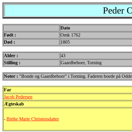
Peder O
Dato
Født :
Omk 1762
Død :
1805
Alder :
43
Stilling :
Gaardbeboer, Torning
Noter :
"Bonde og Gaardbeboer" i Torning. Faderen boede på Odd
Far
Jacob Pedersen
Ægteskab
-
Birthe Marie Christensdatter