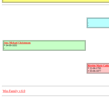
-
-
Jens Michael Christensen
* 04-09-1835
-
Birgitte Marie Cathr
* 22-06-1793
† 03-06-1877
Win-Family v.6.0