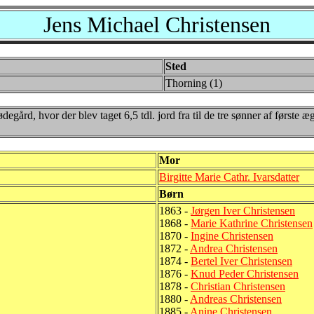
Jens Michael Christensen
Sted
Thorning (1)
gård, hvor der blev taget 6,5 tdl. jord fra til de tre sønner af første 
Mor
Birgitte Marie Cathr. Ivarsdatter
Børn
1863 -
Jørgen Iver Christensen
1868 -
Marie Kathrine Christensen
1870 -
Ingine Christensen
1872 -
Andrea Christensen
1874 -
Bertel Iver Christensen
1876 -
Knud Peder Christensen
1878 -
Christian Christensen
1880 -
Andreas Christensen
1885 -
Anine Christensen