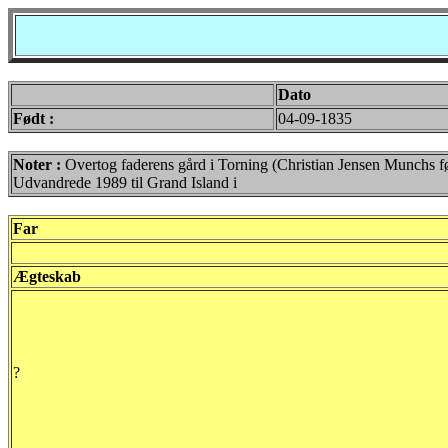
Dato
Født :
04-09-1835
Noter :
Overtog faderens gård i Torning (Christian Jensen Munchs føde
Udvandrede 1989 til Grand Island i
Far
Ægteskab
?