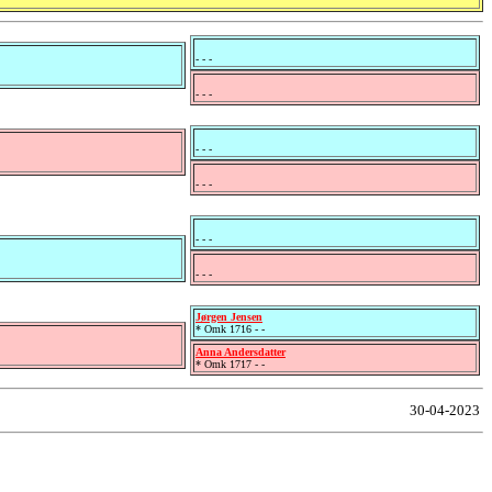
- - -
- - -
- - -
- - -
- - -
- - -
Jørgen Jensen
* Omk 1716 - -
Anna Andersdatter
* Omk 1717 - -
30-04-2023