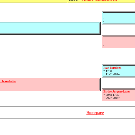
-
-
-
-
Ivar Bertelsen
* 1738
† 11-01-1814
. Ivarsdatter
Birthe Jørgensdatter
* Omk 1765
† 29-01-1837
--------
Homepage